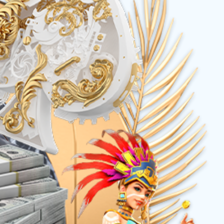
板，直接建立相持优势，随后迅速侧身使用
调正手的战术，通过落点调动对手后寻找突
，许昕在退台后仍能通过横打拉出高质量的
次在远台与对方对拉，凭借横打连续压制水谷
球线路极其刁钻，时常能打出大斜线或直线
超过六板的远台相持中，许昕的得分率高达
术已经历了从“弥补反手缺陷”到“主导比赛
水谷隼的横打则更贴近日本乒协倡导的“近