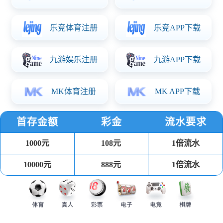
本赛季中场的“全能性之争”悄然成为焦点。一边是巴
萨的佩德里，以91%的传球成功率稳居控场核心；另
一边是皇马的贝林厄姆，凭借场均2.1次抢断展现出攻
防一体的冲击力。两种截然不同的足球哲学，在中场
位置引发了关于“全能性”定义的热议：是佩德里的组
织调度更显全能，还是贝林厄姆的攻防覆盖更胜一
筹？这不仅是技术数据的比拼，更是足球理念的碰
撞。
控场大师：佩德里的传球艺术与战术
价值
佩德里91%的传球成功率，并非简单的数据堆砌，而
是巴萨传控体系的生命线。作为中场节拍器，他场均
触球超过90次，短传渗透与横向调度几乎零失误。这
种能力让巴萨在面对密集防守时，能通过精准传导撕