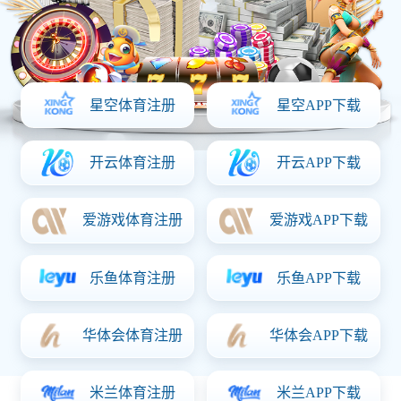
巴萨佩德里传球成功率91% vs 皇马
贝林厄姆场均抢断2.1次，中场全能
性之争
2026-06-03 14:00
60 次阅读
首页
/
体育头条
在西甲赛场上，巴萨与皇马的较量从不缺乏看点，而