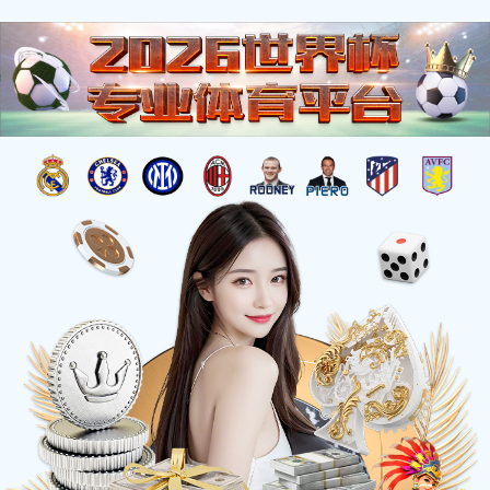
注册入口
乐竞下载
APP与网页版入口｜
畅享全球体育赛事与数据服务
欢迎访问
乐竞下载
，提供全面覆盖足球、篮
球、电竞等项目的赛事资讯与数据内容， 支持
APP下载
与
网页使用
，每日同步更新千场比
赛，聚焦热门体育内容， 助您轻松获取赛事动
态，掌握比赛节奏。
手机App
网页版